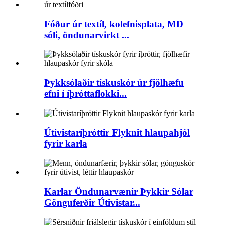
Fóður úr textíl, kolefnisplata, MD
sóli, öndunarvirkt ...
Þykksólaðir tískuskór úr fjölhæfu
efni í íþróttaflokki...
Útivistaríþróttir Flyknit hlaupahjól
fyrir karla
Karlar Öndunarvænir Þykkir Sólar
Gönguferðir Útivistar...