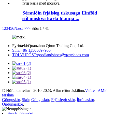
Sérsniðin frjálsleg tískusaga Einföld
stíl möskva karla hlaupa ...
1
2
3
4
5
6
Næst >
>>
Síða 1 / 41
Fyrirtæki:
Quanzhou Qirun Trading Co., Ltd.
Sími:
+86-13505097955
TÖLVUPÓST:
goodlandshoes@qzqrshoes.com
© Höfundarréttur - 2010-2023: Allur réttur áskilinn.
Veftré
-
AMP
farsíma
Gönguskór
,
Skór
,
Gönguskór
,
Frjálslegir skór
,
Íþróttaskór
,
Öndunarskór
,
Senda tölvupóst