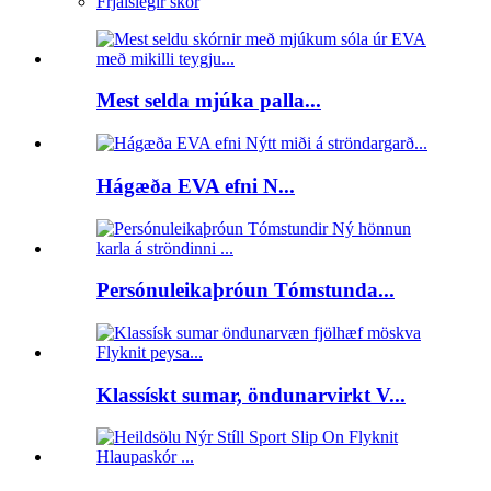
Frjálslegir skór
Mest selda mjúka palla...
Hágæða EVA efni N...
Persónuleikaþróun Tómstunda...
Klassískt sumar, öndunarvirkt V...