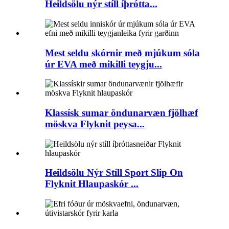
Heildsölu nýr stíll íþrótta...
Mest seldu skórnir með mjúkum sóla
úr EVA með mikilli teygju...
Klassísk sumar öndunarvæn fjölhæf
möskva Flyknit peysa...
Heildsölu Nýr Stíll Sport Slip On
Flyknit Hlaupaskór ...