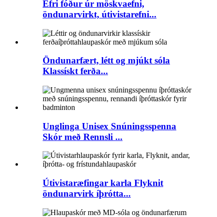
Efri fóður úr möskvaefni,
öndunarvirkt, útivistarefni...
Öndunarfært, létt og mjúkt sóla
Klassískt ferða...
Unglinga Unisex Snúningsspenna
Skór með Rennsli ...
Útivistaræfingar karla Flyknit
öndunarvirk íþrótta...