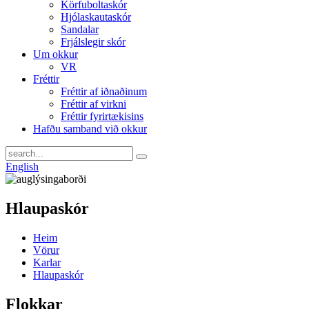
Körfuboltaskór
Hjólaskautaskór
Sandalar
Frjálslegir skór
Um okkur
VR
Fréttir
Fréttir af iðnaðinum
Fréttir af virkni
Fréttir fyrirtækisins
Hafðu samband við okkur
English
Hlaupaskór
Heim
Vörur
Karlar
Hlaupaskór
Flokkar