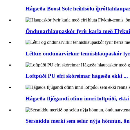
Hágæða Boost Sole heildsölu íþróttahlaupa
Öndunarhlaupaskór fyrir karla með Flyknit-e
Léttur, öndunarvirkur tennishlaupaskór fyri
Loftpúði PU efri skóreimar hágæða ekki ...
Hágæða fljúgandi ofinn innri loftpúði, ekki .
Sérsníddu merki sem selur nýja hönnun, ö