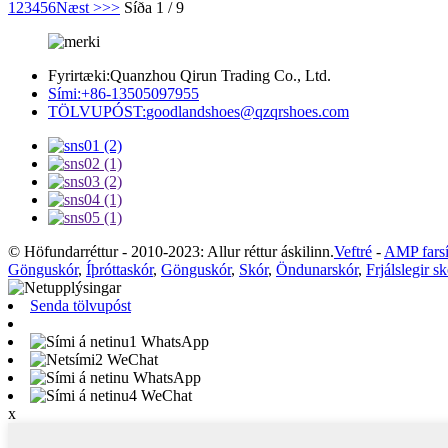
1
2
3
4
5
6
Næst >
>>
Síða 1 / 9
Fyrirtæki:
Quanzhou Qirun Trading Co., Ltd.
Sími:
+86-13505097955
TÖLVUPÓST:
goodlandshoes@qzqrshoes.com
© Höfundarréttur - 2010-2023: Allur réttur áskilinn.
Veftré
-
AMP fars
Gönguskór
,
Íþróttaskór
,
Gönguskór
,
Skór
,
Öndunarskór
,
Frjálslegir sk
Senda tölvupóst
WhatsApp
WeChat
WhatsApp
WeChat
x