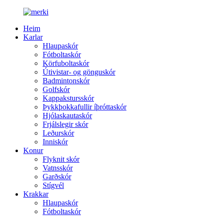
Heim
Karlar
Hlaupaskór
Fótboltaskór
Körfuboltaskór
Útivistar- og gönguskór
Badmintonskór
Golfskór
Kappakstursskór
Þykkþokkafullir íþróttaskór
Hjólaskautaskór
Frjálslegir skór
Leðurskór
Inniskór
Konur
Flyknit skór
Vatnsskór
Garðskór
Stígvél
Krakkar
Hlaupaskór
Fótboltaskór