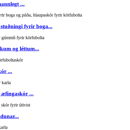
nnlegt ...
tuðningi fyrir boga...
kum og léttum...
ór ...
 æfingaskór ...
dunar...