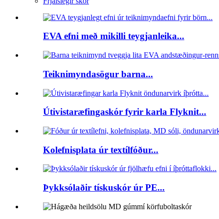
Frjálslegir skór
EVA efni með mikilli teygjanleika...
Teiknimyndasögur barna...
Útivistaræfingaskór fyrir karla Flyknit...
Kolefnisplata úr textílfóður...
Þykksólaðir tískuskór úr PE...