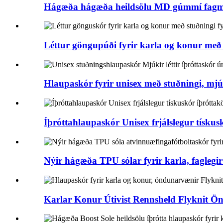
Hágæða hágæða heildsölu MD gúmmí fagma
Léttur göngupúði fyrir karla og konur með s
Hlaupaskór fyrir unisex með stuðningi, mjú
Íþróttahlaupaskór Unisex frjálslegur tískusk
Nýir hágæða TPU sólar fyrir karla, faglegir
Karlar Konur Útivist Rennsheld Flyknit Ön