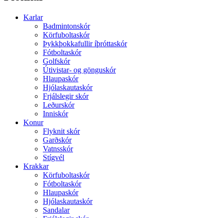
Karlar
Badmintonskór
Körfuboltaskór
Þykkþokkafullir íþróttaskór
Fótboltaskór
Golfskór
Útivistar- og gönguskór
Hlaupaskór
Hjólaskautaskór
Frjálslegir skór
Leðurskór
Inniskór
Konur
Flyknit skór
Garðskór
Vatnsskór
Stígvél
Krakkar
Körfuboltaskór
Fótboltaskór
Hlaupaskór
Hjólaskautaskór
Sandalar