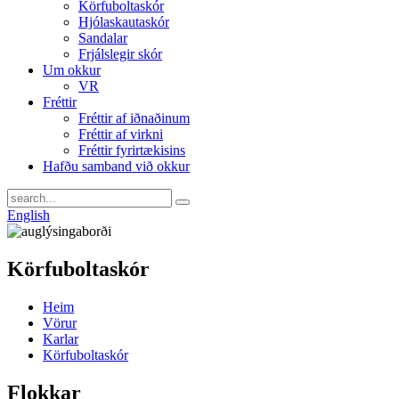
Körfuboltaskór
Hjólaskautaskór
Sandalar
Frjálslegir skór
Um okkur
VR
Fréttir
Fréttir af iðnaðinum
Fréttir af virkni
Fréttir fyrirtækisins
Hafðu samband við okkur
English
Körfuboltaskór
Heim
Vörur
Karlar
Körfuboltaskór
Flokkar